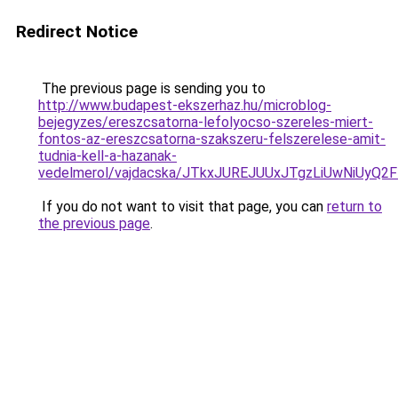
Redirect Notice
The previous page is sending you to
http://www.budapest-ekszerhaz.hu/microblog-
bejegyzes/ereszcsatorna-lefolyocso-szereles-miert-
fontos-az-ereszcsatorna-szakszeru-felszerelese-amit-
tudnia-kell-a-hazanak-
vedelmerol/vajdacska/JTkxJUREJUUxJTgzLiUwNiUy
If you do not want to visit that page, you can
return to
the previous page
.